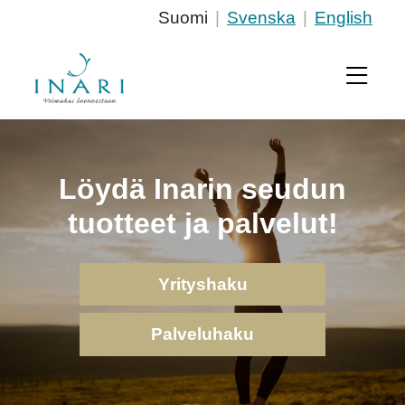
Suomi
|
Svenska
|
English
Löydä Inarin seudun
tuotteet ja palvelut!
Yrityshaku
Palveluhaku